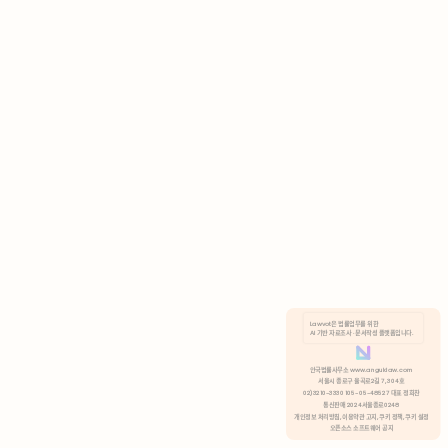
AI 기반 자료조사 · 문서작성 플랫폼입니다.
쿠키 정책
안국법률사무소 www.anguklaw.com
서울시 종로구 율곡로2길 7, 304호
02)3210-3330 105-05-48527 대표 정희찬
거부
분석 쿠키 허용
통신판매 2024서울종로0248
개인정보 처리방침,
이용약관 고지,
쿠키 정책,
쿠키 설정
오픈소스 소프트웨어 공지