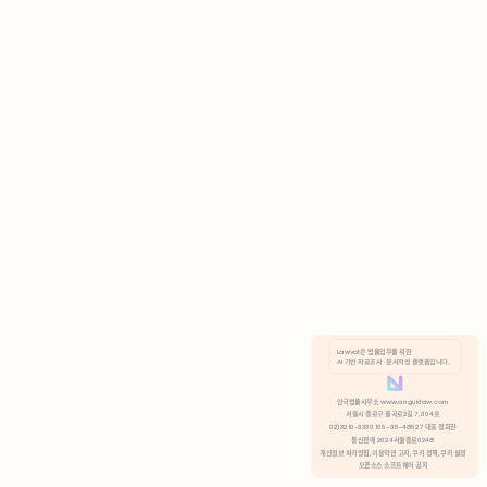
AI 기반 자료조사 · 문서작성 플랫폼입니다.
쿠키 정책
안국법률사무소 www.anguklaw.com
서울시 종로구 율곡로2길 7, 304호
02)3210-3330 105-05-48527 대표 정희찬
거부
분석 쿠키 허용
통신판매 2024서울종로0248
개인정보 처리방침,
이용약관 고지,
쿠키 정책,
쿠키 설정
오픈소스 소프트웨어 공지