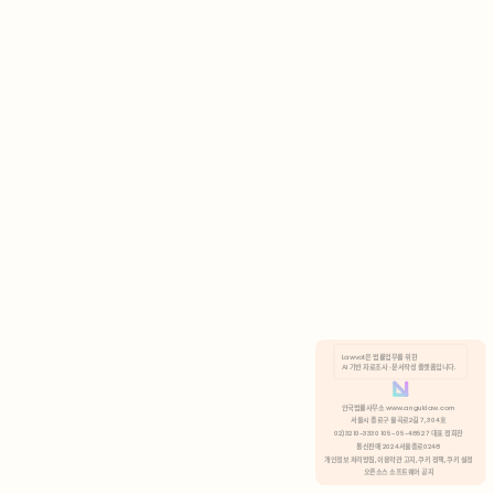
AI 기반 자료조사 · 문서작성 플랫폼입니다.
쿠키 정책
안국법률사무소 www.anguklaw.com
서울시 종로구 율곡로2길 7, 304호
02)3210-3330 105-05-48527 대표 정희찬
거부
분석 쿠키 허용
통신판매 2024서울종로0248
개인정보 처리방침,
이용약관 고지,
쿠키 정책,
쿠키 설정
오픈소스 소프트웨어 공지