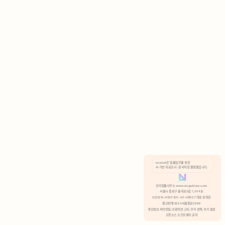
AI 기반 자료조사 · 문서작성 플랫폼입니다.
쿠키 정책
안국법률사무소 www.anguklaw.com
서울시 종로구 율곡로2길 7, 304호
02)3210-3330 105-05-48527 대표 정희찬
거부
분석 쿠키 허용
통신판매 2024서울종로0248
개인정보 처리방침,
이용약관 고지,
쿠키 정책,
쿠키 설정
오픈소스 소프트웨어 공지