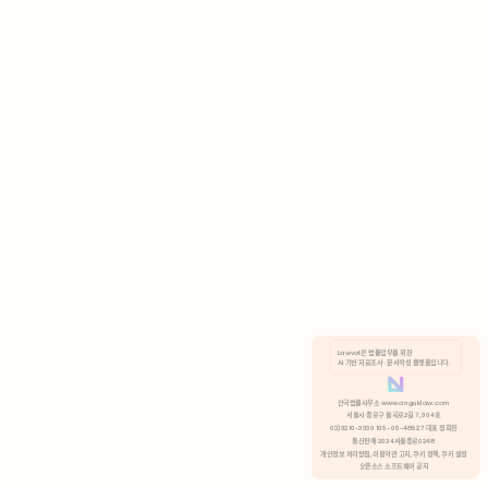
AI 기반 자료조사 · 문서작성 플랫폼입니다.
쿠키 정책
안국법률사무소 www.anguklaw.com
서울시 종로구 율곡로2길 7, 304호
02)3210-3330 105-05-48527 대표 정희찬
거부
분석 쿠키 허용
통신판매 2024서울종로0248
개인정보 처리방침,
이용약관 고지,
쿠키 정책,
쿠키 설정
오픈소스 소프트웨어 공지