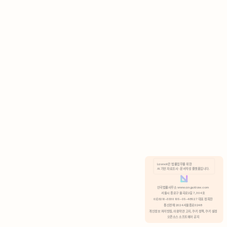
AI 기반 자료조사 · 문서작성 플랫폼입니다.
쿠키 정책
안국법률사무소 www.anguklaw.com
서울시 종로구 율곡로2길 7, 304호
02)3210-3330 105-05-48527 대표 정희찬
거부
분석 쿠키 허용
통신판매 2024서울종로0248
개인정보 처리방침,
이용약관 고지,
쿠키 정책,
쿠키 설정
오픈소스 소프트웨어 공지