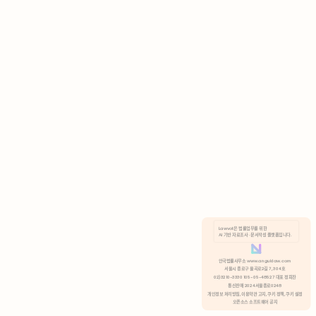
AI 기반 자료조사 · 문서작성 플랫폼입니다.
쿠키 정책
안국법률사무소 www.anguklaw.com
서울시 종로구 율곡로2길 7, 304호
02)3210-3330 105-05-48527 대표 정희찬
거부
분석 쿠키 허용
통신판매 2024서울종로0248
개인정보 처리방침,
이용약관 고지,
쿠키 정책,
쿠키 설정
오픈소스 소프트웨어 공지