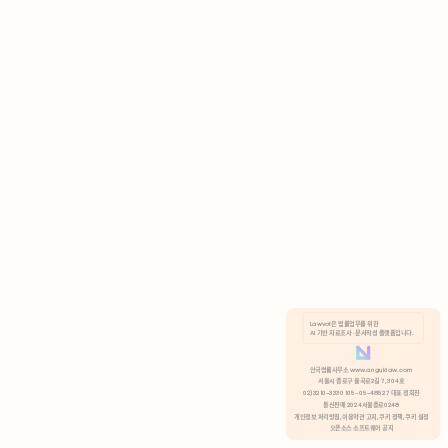
AI 기반 자료조사 · 문서작성 플랫폼입니다.
쿠키 정책
안국법률사무소 www.anguklaw.com
서울시 종로구 율곡로2길 7, 304호
02)3210-3330 105-05-48527 대표 정희찬
거부
분석 쿠키 허용
통신판매 2024서울종로0248
개인정보 처리방침,
이용약관 고지,
쿠키 정책,
쿠키 설정
오픈소스 소프트웨어 공지