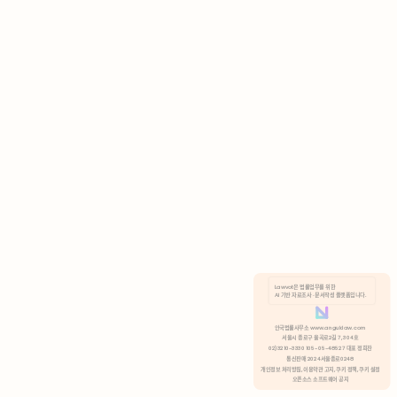
AI 기반 자료조사 · 문서작성 플랫폼입니다.
쿠키 정책
안국법률사무소 www.anguklaw.com
서울시 종로구 율곡로2길 7, 304호
02)3210-3330 105-05-48527 대표 정희찬
거부
분석 쿠키 허용
통신판매 2024서울종로0248
개인정보 처리방침,
이용약관 고지,
쿠키 정책,
쿠키 설정
오픈소스 소프트웨어 공지