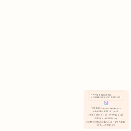
AI 기반 자료조사 · 문서작성 플랫폼입니다.
쿠키 정책
안국법률사무소 www.anguklaw.com
서울시 종로구 율곡로2길 7, 304호
02)3210-3330 105-05-48527 대표 정희찬
거부
분석 쿠키 허용
통신판매 2024서울종로0248
개인정보 처리방침,
이용약관 고지,
쿠키 정책,
쿠키 설정
오픈소스 소프트웨어 공지