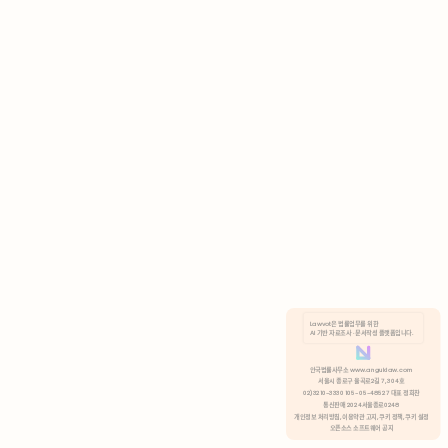
AI 기반 자료조사 · 문서작성 플랫폼입니다.
쿠키 정책
안국법률사무소 www.anguklaw.com
서울시 종로구 율곡로2길 7, 304호
02)3210-3330 105-05-48527 대표 정희찬
거부
분석 쿠키 허용
통신판매 2024서울종로0248
개인정보 처리방침,
이용약관 고지,
쿠키 정책,
쿠키 설정
오픈소스 소프트웨어 공지