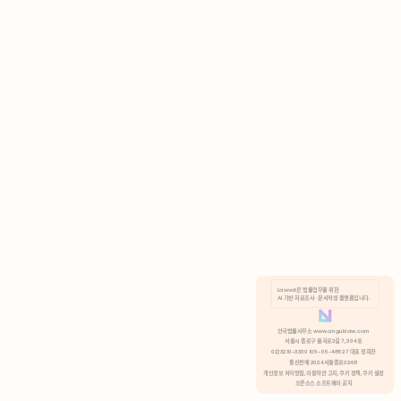
AI 기반 자료조사 · 문서작성 플랫폼입니다.
쿠키 정책
안국법률사무소 www.anguklaw.com
서울시 종로구 율곡로2길 7, 304호
02)3210-3330 105-05-48527 대표 정희찬
거부
분석 쿠키 허용
통신판매 2024서울종로0248
개인정보 처리방침,
이용약관 고지,
쿠키 정책,
쿠키 설정
오픈소스 소프트웨어 공지