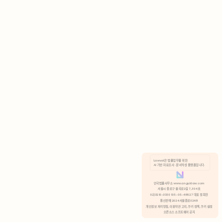
AI 기반 자료조사 · 문서작성 플랫폼입니다.
쿠키 정책
안국법률사무소 www.anguklaw.com
서울시 종로구 율곡로2길 7, 304호
02)3210-3330 105-05-48527 대표 정희찬
거부
분석 쿠키 허용
통신판매 2024서울종로0248
개인정보 처리방침,
이용약관 고지,
쿠키 정책,
쿠키 설정
오픈소스 소프트웨어 공지