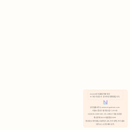
AI 기반 자료조사 · 문서작성 플랫폼입니다.
쿠키 정책
안국법률사무소 www.anguklaw.com
서울시 종로구 율곡로2길 7, 304호
02)3210-3330 105-05-48527 대표 정희찬
거부
분석 쿠키 허용
통신판매 2024서울종로0248
개인정보 처리방침,
이용약관 고지,
쿠키 정책,
쿠키 설정
오픈소스 소프트웨어 공지