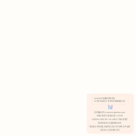
AI 기반 자료조사 · 문서작성 플랫폼입니다.
쿠키 정책
안국법률사무소 www.anguklaw.com
서울시 종로구 율곡로2길 7, 304호
02)3210-3330 105-05-48527 대표 정희찬
거부
분석 쿠키 허용
통신판매 2024서울종로0248
개인정보 처리방침,
이용약관 고지,
쿠키 정책,
쿠키 설정
오픈소스 소프트웨어 공지