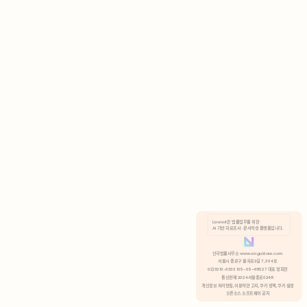
AI 기반 자료조사 · 문서작성 플랫폼입니다.
쿠키 정책
안국법률사무소 www.anguklaw.com
서울시 종로구 율곡로2길 7, 304호
02)3210-3330 105-05-48527 대표 정희찬
거부
분석 쿠키 허용
통신판매 2024서울종로0248
개인정보 처리방침,
이용약관 고지,
쿠키 정책,
쿠키 설정
오픈소스 소프트웨어 공지