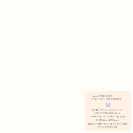
AI 기반 자료조사 · 문서작성 플랫폼입니다.
쿠키 정책
안국법률사무소 www.anguklaw.com
서울시 종로구 율곡로2길 7, 304호
02)3210-3330 105-05-48527 대표 정희찬
거부
분석 쿠키 허용
통신판매 2024서울종로0248
개인정보 처리방침,
이용약관 고지,
쿠키 정책,
쿠키 설정
오픈소스 소프트웨어 공지