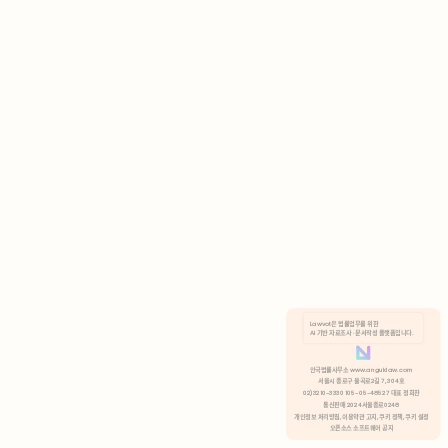
AI 기반 자료조사 · 문서작성 플랫폼입니다.
쿠키 정책
안국법률사무소 www.anguklaw.com
서울시 종로구 율곡로2길 7, 304호
02)3210-3330 105-05-48527 대표 정희찬
거부
분석 쿠키 허용
통신판매 2024서울종로0248
개인정보 처리방침,
이용약관 고지,
쿠키 정책,
쿠키 설정
오픈소스 소프트웨어 공지