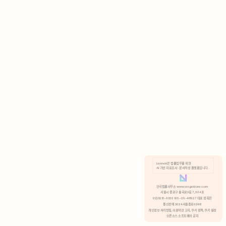
AI 기반 자료조사 · 문서작성 플랫폼입니다.
쿠키 정책
안국법률사무소 www.anguklaw.com
서울시 종로구 율곡로2길 7, 304호
02)3210-3330 105-05-48527 대표 정희찬
거부
분석 쿠키 허용
통신판매 2024서울종로0248
개인정보 처리방침,
이용약관 고지,
쿠키 정책,
쿠키 설정
오픈소스 소프트웨어 공지