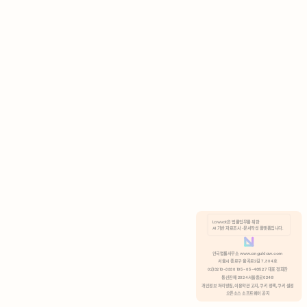
AI 기반 자료조사 · 문서작성 플랫폼입니다.
쿠키 정책
안국법률사무소 www.anguklaw.com
서울시 종로구 율곡로2길 7, 304호
02)3210-3330 105-05-48527 대표 정희찬
거부
분석 쿠키 허용
통신판매 2024서울종로0248
개인정보 처리방침,
이용약관 고지,
쿠키 정책,
쿠키 설정
오픈소스 소프트웨어 공지