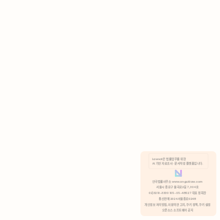
AI 기반 자료조사 · 문서작성 플랫폼입니다.
쿠키 정책
안국법률사무소 www.anguklaw.com
서울시 종로구 율곡로2길 7, 304호
02)3210-3330 105-05-48527 대표 정희찬
거부
분석 쿠키 허용
통신판매 2024서울종로0248
개인정보 처리방침,
이용약관 고지,
쿠키 정책,
쿠키 설정
오픈소스 소프트웨어 공지