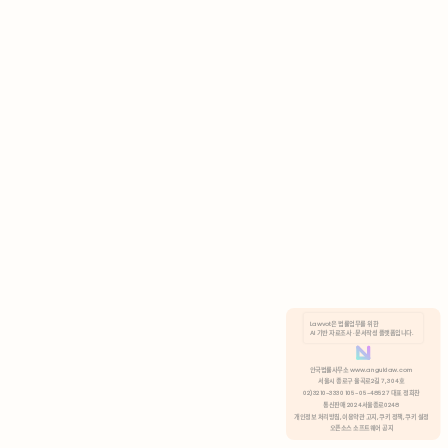
AI 기반 자료조사 · 문서작성 플랫폼입니다.
쿠키 정책
안국법률사무소 www.anguklaw.com
서울시 종로구 율곡로2길 7, 304호
02)3210-3330 105-05-48527 대표 정희찬
거부
분석 쿠키 허용
통신판매 2024서울종로0248
개인정보 처리방침,
이용약관 고지,
쿠키 정책,
쿠키 설정
오픈소스 소프트웨어 공지