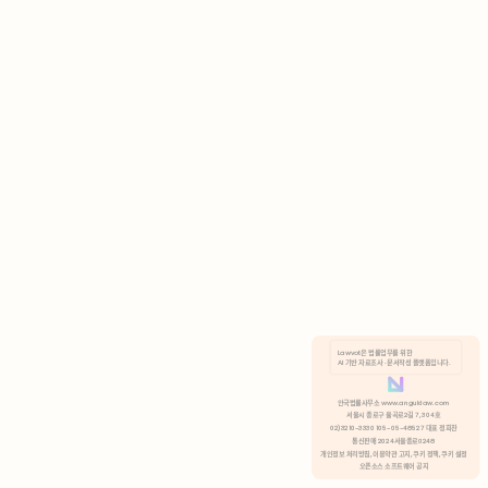
AI 기반 자료조사 · 문서작성 플랫폼입니다.
쿠키 정책
안국법률사무소 www.anguklaw.com
서울시 종로구 율곡로2길 7, 304호
02)3210-3330 105-05-48527 대표 정희찬
거부
분석 쿠키 허용
통신판매 2024서울종로0248
개인정보 처리방침,
이용약관 고지,
쿠키 정책,
쿠키 설정
오픈소스 소프트웨어 공지