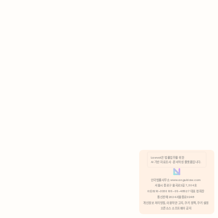
AI 기반 자료조사 · 문서작성 플랫폼입니다.
쿠키 정책
안국법률사무소 www.anguklaw.com
서울시 종로구 율곡로2길 7, 304호
02)3210-3330 105-05-48527 대표 정희찬
거부
분석 쿠키 허용
통신판매 2024서울종로0248
개인정보 처리방침,
이용약관 고지,
쿠키 정책,
쿠키 설정
오픈소스 소프트웨어 공지