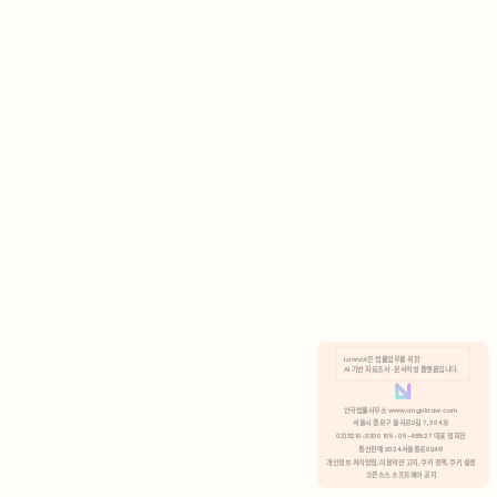
AI 기반 자료조사 · 문서작성 플랫폼입니다.
쿠키 정책
안국법률사무소 www.anguklaw.com
서울시 종로구 율곡로2길 7, 304호
02)3210-3330 105-05-48527 대표 정희찬
거부
분석 쿠키 허용
통신판매 2024서울종로0248
개인정보 처리방침,
이용약관 고지,
쿠키 정책,
쿠키 설정
오픈소스 소프트웨어 공지