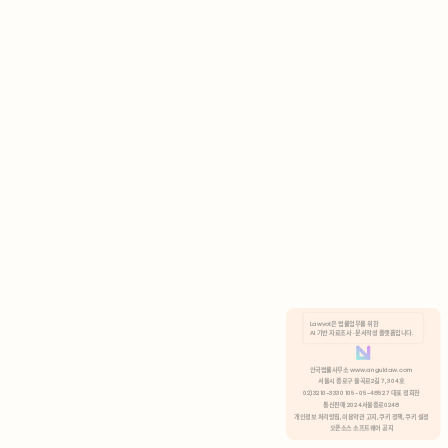
AI 기반 자료조사 · 문서작성 플랫폼입니다.
쿠키 정책
안국법률사무소 www.anguklaw.com
서울시 종로구 율곡로2길 7, 304호
02)3210-3330 105-05-48527 대표 정희찬
거부
분석 쿠키 허용
통신판매 2024서울종로0248
개인정보 처리방침,
이용약관 고지,
쿠키 정책,
쿠키 설정
오픈소스 소프트웨어 공지