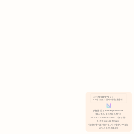
AI 기반 자료조사 · 문서작성 플랫폼입니다.
쿠키 정책
안국법률사무소 www.anguklaw.com
서울시 종로구 율곡로2길 7, 304호
02)3210-3330 105-05-48527 대표 정희찬
거부
분석 쿠키 허용
통신판매 2024서울종로0248
개인정보 처리방침,
이용약관 고지,
쿠키 정책,
쿠키 설정
오픈소스 소프트웨어 공지