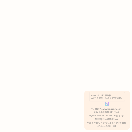
AI 기반 자료조사 · 문서작성 플랫폼입니다.
쿠키 정책
안국법률사무소 www.anguklaw.com
서울시 종로구 율곡로2길 7, 304호
02)3210-3330 105-05-48527 대표 정희찬
거부
분석 쿠키 허용
통신판매 2024서울종로0248
개인정보 처리방침,
이용약관 고지,
쿠키 정책,
쿠키 설정
오픈소스 소프트웨어 공지