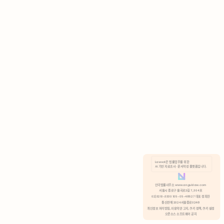
AI 기반 자료조사 · 문서작성 플랫폼입니다.
쿠키 정책
안국법률사무소 www.anguklaw.com
서울시 종로구 율곡로2길 7, 304호
02)3210-3330 105-05-48527 대표 정희찬
거부
분석 쿠키 허용
통신판매 2024서울종로0248
개인정보 처리방침,
이용약관 고지,
쿠키 정책,
쿠키 설정
오픈소스 소프트웨어 공지