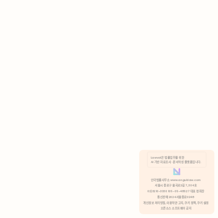
AI 기반 자료조사 · 문서작성 플랫폼입니다.
쿠키 정책
안국법률사무소 www.anguklaw.com
서울시 종로구 율곡로2길 7, 304호
02)3210-3330 105-05-48527 대표 정희찬
거부
분석 쿠키 허용
통신판매 2024서울종로0248
개인정보 처리방침,
이용약관 고지,
쿠키 정책,
쿠키 설정
오픈소스 소프트웨어 공지