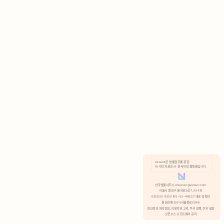
AI 기반 자료조사 · 문서작성 플랫폼입니다.
쿠키 정책
안국법률사무소 www.anguklaw.com
서울시 종로구 율곡로2길 7, 304호
02)3210-3330 105-05-48527 대표 정희찬
거부
분석 쿠키 허용
통신판매 2024서울종로0248
개인정보 처리방침,
이용약관 고지,
쿠키 정책,
쿠키 설정
오픈소스 소프트웨어 공지