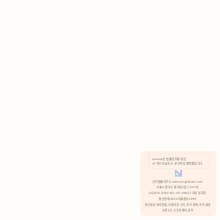
AI 기반 자료조사 · 문서작성 플랫폼입니다.
쿠키 정책
안국법률사무소 www.anguklaw.com
서울시 종로구 율곡로2길 7, 304호
02)3210-3330 105-05-48527 대표 정희찬
거부
분석 쿠키 허용
통신판매 2024서울종로0248
개인정보 처리방침,
이용약관 고지,
쿠키 정책,
쿠키 설정
오픈소스 소프트웨어 공지