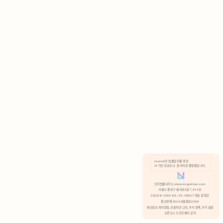
AI 기반 자료조사 · 문서작성 플랫폼입니다.
쿠키 정책
안국법률사무소 www.anguklaw.com
서울시 종로구 율곡로2길 7, 304호
02)3210-3330 105-05-48527 대표 정희찬
거부
분석 쿠키 허용
통신판매 2024서울종로0248
개인정보 처리방침,
이용약관 고지,
쿠키 정책,
쿠키 설정
오픈소스 소프트웨어 공지