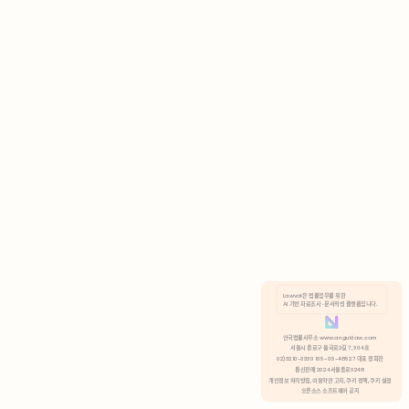
AI 기반 자료조사 · 문서작성 플랫폼입니다.
쿠키 정책
안국법률사무소 www.anguklaw.com
서울시 종로구 율곡로2길 7, 304호
02)3210-3330 105-05-48527 대표 정희찬
거부
분석 쿠키 허용
통신판매 2024서울종로0248
개인정보 처리방침,
이용약관 고지,
쿠키 정책,
쿠키 설정
오픈소스 소프트웨어 공지