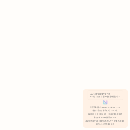
AI 기반 자료조사 · 문서작성 플랫폼입니다.
쿠키 정책
안국법률사무소 www.anguklaw.com
서울시 종로구 율곡로2길 7, 304호
02)3210-3330 105-05-48527 대표 정희찬
거부
분석 쿠키 허용
통신판매 2024서울종로0248
개인정보 처리방침,
이용약관 고지,
쿠키 정책,
쿠키 설정
오픈소스 소프트웨어 공지