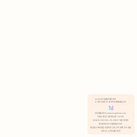
AI 기반 자료조사 · 문서작성 플랫폼입니다.
쿠키 정책
안국법률사무소 www.anguklaw.com
서울시 종로구 율곡로2길 7, 304호
02)3210-3330 105-05-48527 대표 정희찬
거부
분석 쿠키 허용
통신판매 2024서울종로0248
개인정보 처리방침,
이용약관 고지,
쿠키 정책,
쿠키 설정
오픈소스 소프트웨어 공지