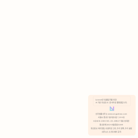
AI 기반 자료조사 · 문서작성 플랫폼입니다.
쿠키 정책
안국법률사무소 www.anguklaw.com
서울시 종로구 율곡로2길 7, 304호
02)3210-3330 105-05-48527 대표 정희찬
거부
분석 쿠키 허용
통신판매 2024서울종로0248
개인정보 처리방침,
이용약관 고지,
쿠키 정책,
쿠키 설정
오픈소스 소프트웨어 공지