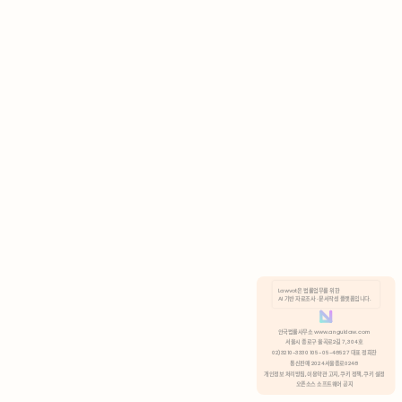
AI 기반 자료조사 · 문서작성 플랫폼입니다.
쿠키 정책
안국법률사무소 www.anguklaw.com
서울시 종로구 율곡로2길 7, 304호
02)3210-3330 105-05-48527 대표 정희찬
거부
분석 쿠키 허용
통신판매 2024서울종로0248
개인정보 처리방침,
이용약관 고지,
쿠키 정책,
쿠키 설정
오픈소스 소프트웨어 공지