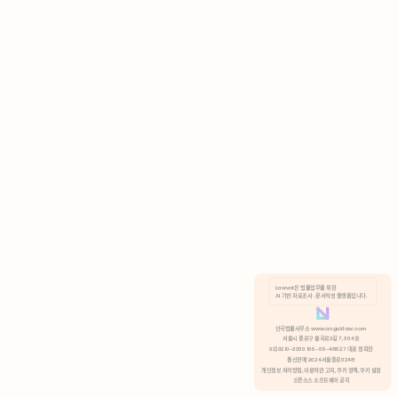
AI 기반 자료조사 · 문서작성 플랫폼입니다.
쿠키 정책
안국법률사무소 www.anguklaw.com
서울시 종로구 율곡로2길 7, 304호
02)3210-3330 105-05-48527 대표 정희찬
거부
분석 쿠키 허용
통신판매 2024서울종로0248
개인정보 처리방침,
이용약관 고지,
쿠키 정책,
쿠키 설정
오픈소스 소프트웨어 공지