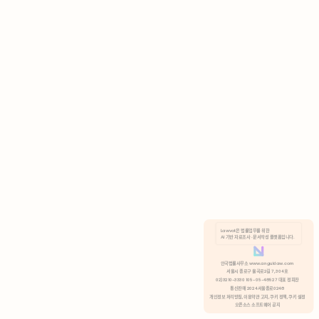
AI 기반 자료조사 · 문서작성 플랫폼입니다.
쿠키 정책
안국법률사무소 www.anguklaw.com
서울시 종로구 율곡로2길 7, 304호
02)3210-3330 105-05-48527 대표 정희찬
거부
분석 쿠키 허용
통신판매 2024서울종로0248
개인정보 처리방침,
이용약관 고지,
쿠키 정책,
쿠키 설정
오픈소스 소프트웨어 공지