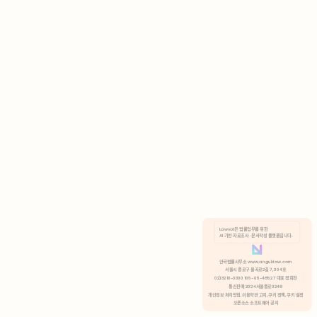
AI 기반 자료조사 · 문서작성 플랫폼입니다.
쿠키 정책
안국법률사무소 www.anguklaw.com
서울시 종로구 율곡로2길 7, 304호
02)3210-3330 105-05-48527 대표 정희찬
거부
분석 쿠키 허용
통신판매 2024서울종로0248
개인정보 처리방침,
이용약관 고지,
쿠키 정책,
쿠키 설정
오픈소스 소프트웨어 공지