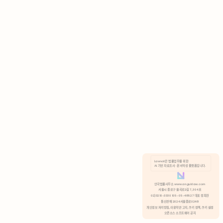
AI 기반 자료조사 · 문서작성 플랫폼입니다.
쿠키 정책
안국법률사무소 www.anguklaw.com
서울시 종로구 율곡로2길 7, 304호
02)3210-3330 105-05-48527 대표 정희찬
거부
분석 쿠키 허용
통신판매 2024서울종로0248
개인정보 처리방침,
이용약관 고지,
쿠키 정책,
쿠키 설정
오픈소스 소프트웨어 공지