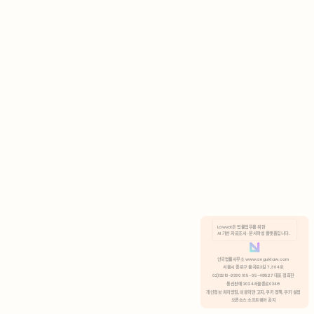
AI 기반 자료조사 · 문서작성 플랫폼입니다.
쿠키 정책
안국법률사무소 www.anguklaw.com
서울시 종로구 율곡로2길 7, 304호
02)3210-3330 105-05-48527 대표 정희찬
거부
분석 쿠키 허용
통신판매 2024서울종로0248
개인정보 처리방침,
이용약관 고지,
쿠키 정책,
쿠키 설정
오픈소스 소프트웨어 공지