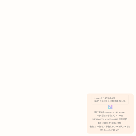
AI 기반 자료조사 · 문서작성 플랫폼입니다.
쿠키 정책
안국법률사무소 www.anguklaw.com
서울시 종로구 율곡로2길 7, 304호
02)3210-3330 105-05-48527 대표 정희찬
거부
분석 쿠키 허용
통신판매 2024서울종로0248
개인정보 처리방침,
이용약관 고지,
쿠키 정책,
쿠키 설정
오픈소스 소프트웨어 공지