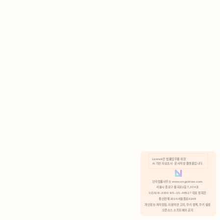
AI 기반 자료조사 · 문서작성 플랫폼입니다.
쿠키 정책
안국법률사무소 www.anguklaw.com
서울시 종로구 율곡로2길 7, 304호
02)3210-3330 105-05-48527 대표 정희찬
거부
분석 쿠키 허용
통신판매 2024서울종로0248
개인정보 처리방침,
이용약관 고지,
쿠키 정책,
쿠키 설정
오픈소스 소프트웨어 공지