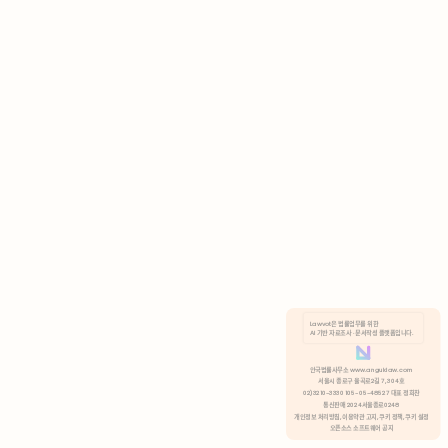
AI 기반 자료조사 · 문서작성 플랫폼입니다.
쿠키 정책
안국법률사무소 www.anguklaw.com
서울시 종로구 율곡로2길 7, 304호
02)3210-3330 105-05-48527 대표 정희찬
거부
분석 쿠키 허용
통신판매 2024서울종로0248
개인정보 처리방침,
이용약관 고지,
쿠키 정책,
쿠키 설정
오픈소스 소프트웨어 공지