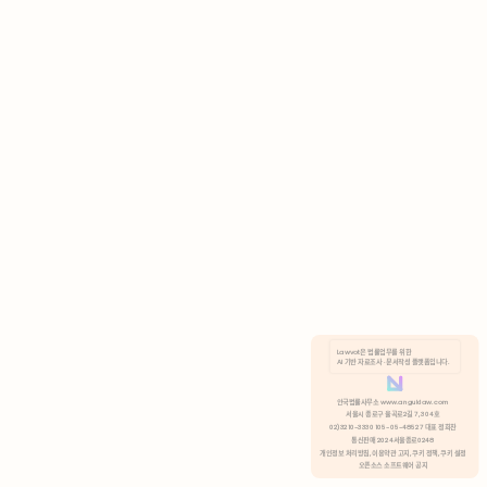
AI 기반 자료조사 · 문서작성 플랫폼입니다.
쿠키 정책
안국법률사무소 www.anguklaw.com
서울시 종로구 율곡로2길 7, 304호
02)3210-3330 105-05-48527 대표 정희찬
거부
분석 쿠키 허용
통신판매 2024서울종로0248
개인정보 처리방침,
이용약관 고지,
쿠키 정책,
쿠키 설정
오픈소스 소프트웨어 공지