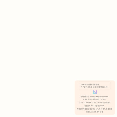
AI 기반 자료조사 · 문서작성 플랫폼입니다.
쿠키 정책
안국법률사무소 www.anguklaw.com
서울시 종로구 율곡로2길 7, 304호
02)3210-3330 105-05-48527 대표 정희찬
거부
분석 쿠키 허용
통신판매 2024서울종로0248
개인정보 처리방침,
이용약관 고지,
쿠키 정책,
쿠키 설정
오픈소스 소프트웨어 공지