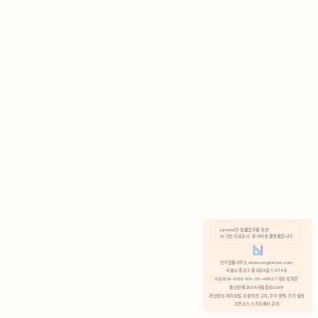
AI 기반 자료조사 · 문서작성 플랫폼입니다.
쿠키 정책
안국법률사무소 www.anguklaw.com
서울시 종로구 율곡로2길 7, 304호
02)3210-3330 105-05-48527 대표 정희찬
거부
분석 쿠키 허용
통신판매 2024서울종로0248
개인정보 처리방침,
이용약관 고지,
쿠키 정책,
쿠키 설정
오픈소스 소프트웨어 공지