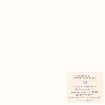
AI 기반 자료조사 · 문서작성 플랫폼입니다.
쿠키 정책
안국법률사무소 www.anguklaw.com
서울시 종로구 율곡로2길 7, 304호
02)3210-3330 105-05-48527 대표 정희찬
거부
분석 쿠키 허용
통신판매 2024서울종로0248
개인정보 처리방침,
이용약관 고지,
쿠키 정책,
쿠키 설정
오픈소스 소프트웨어 공지